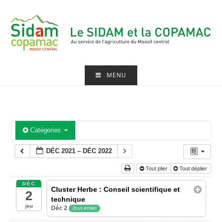
Skip
to
content
MENU
Catégories
DÉC 2021 – DÉC 2022
Tout plier
Tout déplier
DÉC
Cluster Herbe : Conseil scientifique et
2
technique
jeu
Déc 2
Jour entier