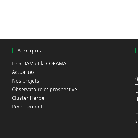
A Propos
Le SIDAM et la COPAMAC
L
Actualités
(
Nos projets
Observatoire et prospective
U
Cluster Herbe
d
Recrutement
L
s