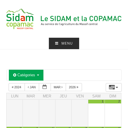
Skip
to
content
MENU
Catégories
2024
JAN
MAR
2026
LUN
MAR
MER
JEU
VEN
SAM
DIM
1
2