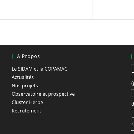
A Propos
Le SIDAM et la COPAMAC
L
Actualités
(
Nos projets
Observatoire et prospective
U
Cluster Herbe
d
Recrutement
L
s