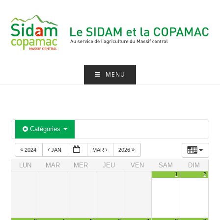
Skip
to
content
MENU
Catégories
2024
JAN
MAR
2026
LUN
MAR
MER
JEU
VEN
SAM
DIM
1
2