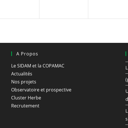
A Propos
Le SIDAM et la COPAMAC
L
Actualités
(
Nos projets
Observatoire et prospective
U
Cluster Herbe
d
Recrutement
L
s