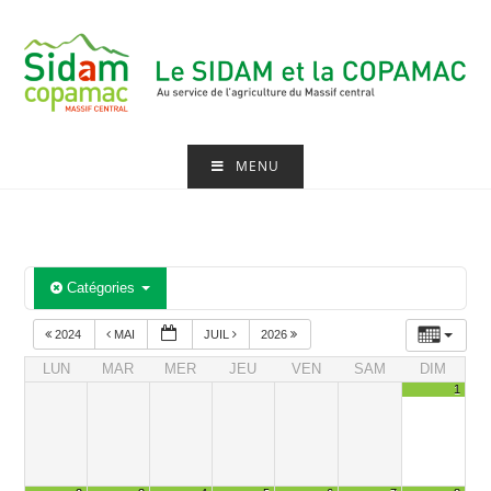
Skip
to
content
MENU
Catégories
2024
MAI
JUIL
2026
LUN
MAR
MER
JEU
VEN
SAM
DIM
1