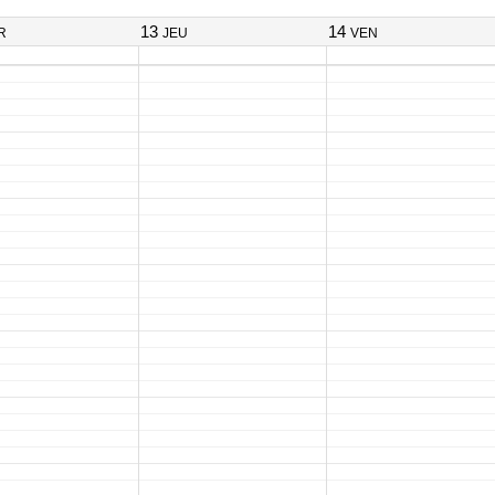
13
14
R
JEU
VEN