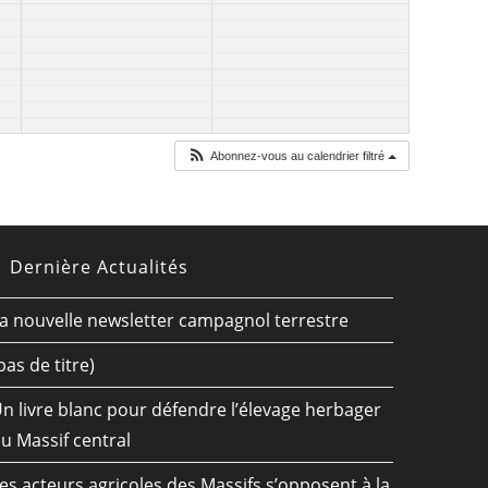
Abonnez-vous au calendrier filtré
Dernière Actualités
a nouvelle newsletter campagnol terrestre
pas de titre)
n livre blanc pour défendre l’élevage herbager
u Massif central
es acteurs agricoles des Massifs s’opposent à la