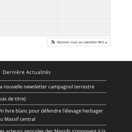
Abonnez-vous au calendrier filtré
Dernière Actualités
a nouvelle newsletter campagnol terrestre
pas de titre)
n livre blanc pour défendre l’élevage herbager
u Massif central
es acteurs agricoles des Massifs s’opposent à la