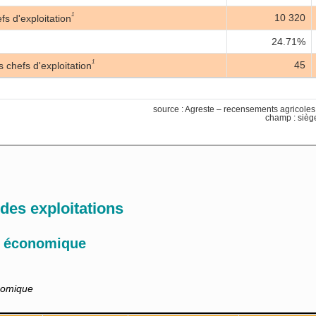
1
10 320
s d'exploitation
24.71%
1
45
chefs d'exploitation
source : Agreste – recensements agricol
champ : siège
 des exploitations
 économique
nomique