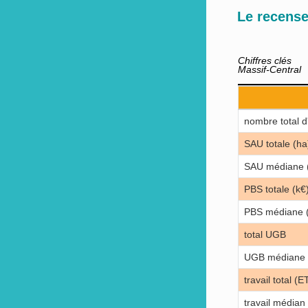
Le recense
Chiffres clés
Massif-Central
nombre total d'
SAU totale (ha
SAU médiane 
PBS totale (k€
PBS médiane (
total UGB
UGB médiane
travail total (E
travail médian