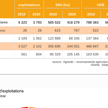
exploitations
SAU (ha)
UGB
2010
2020
2010
2020
2010
tions
6 223
3 793
565 522
418 279
788 363
5
ions
26
26
615
767
522
2 109
1 062
122 888
68 336
137 364
3 527
2 101
356 690
244 031
486 847
3
561
604
85 329
105 145
163 630
1
source : Agreste – recensements agricol
champ : siège