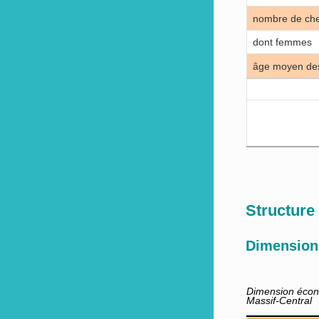
nombre de chef
dont femmes
âge moyen des 
Structure
Dimension
Dimension éco
Massif-Central