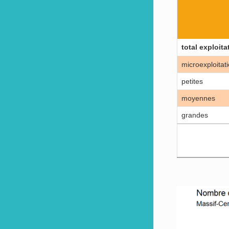
total exploita
microexploitat
petites
moyennes
grandes