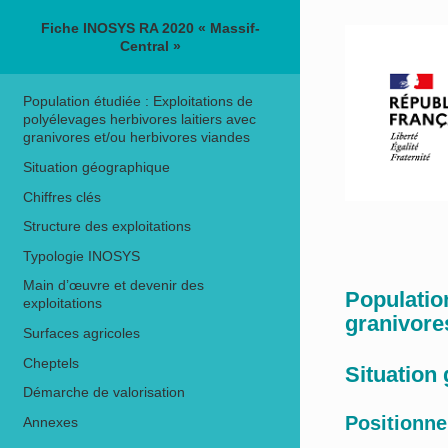
Fiche INOSYS RA 2020 « Massif-
Central »
Population étudiée : Exploitations de
polyélevages herbivores laitiers avec
granivores et/ou herbivores viandes
Situation géographique
Chiffres clés
Structure des exploitations
Typologie INOSYS
Main d’œuvre et devenir des
Population
exploitations
granivore
Surfaces agricoles
Cheptels
Situation
Démarche de valorisation
Positionne
Annexes