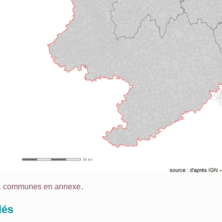
41 communes en annexe
.
lés