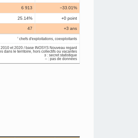
6 913
−33.01%
25.14%
+0 point
47
+3 ans
1
chefs d'exploitations, coexploitants
es 2010 et 2020 / base INOSYS Nouveau regard
s dans le territoire, hors collectifs ou vacantes
s
: secret statistique
– : pas de données