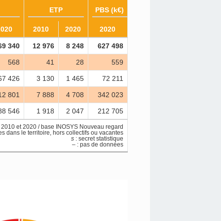
ETP
PBS (k€)
2020
2010
2020
2020
69 340
12 976
8 248
627 498
568
41
28
559
67 426
3 130
1 465
72 211
12 801
7 888
4 708
342 023
88 546
1 918
2 047
212 705
es 2010 et 2020 / base INOSYS Nouveau regard
s dans le territoire, hors collectifs ou vacantes
s
: secret statistique
– : pas de données