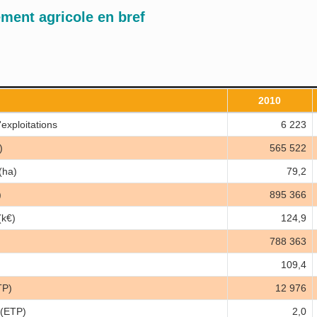
ment agricole en bref
2010
exploitations
6 223
)
565 522
(ha)
79,2
)
895 366
k€)
124,9
788 363
109,4
TP)
12 976
 (ETP)
2,0