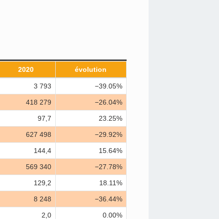
2020
évolution
3 793
−39.05%
418 279
−26.04%
97,7
23.25%
627 498
−29.92%
144,4
15.64%
569 340
−27.78%
129,2
18.11%
8 248
−36.44%
2,0
0.00%