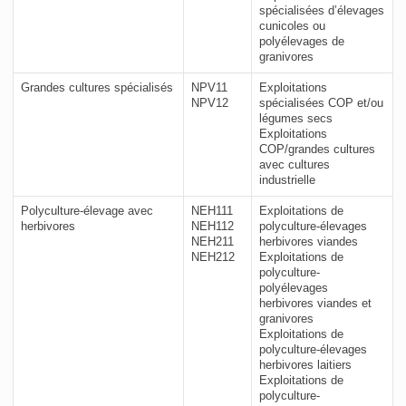
spécialisées d’élevages
cunicoles ou
polyélevages de
granivores
Grandes cultures spécialisés
NPV11
Exploitations
NPV12
spécialisées COP et/ou
légumes secs
Exploitations
COP/grandes cultures
avec cultures
industrielle
Polyculture-élevage avec
NEH111
Exploitations de
herbivores
NEH112
polyculture-élevages
NEH211
herbivores viandes
NEH212
Exploitations de
polyculture-
polyélevages
herbivores viandes et
granivores
Exploitations de
polyculture-élevages
herbivores laitiers
Exploitations de
polyculture-