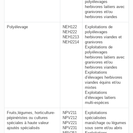
polyélevages
herbivores laitiers avec
granivores et/ou
herbivores viandes
Polyélevage
NEH122
Exploitations de
NEH222
polyélevages
NEH1213
herbivores viandes et
NEH2214
granivores
Exploitations de
polyélevages
herbivores laitiers avec
granivores et/ou
herbivores viandes
Exploitations
d’élevages herbivores
viandes équins et/ou
mixtes
Exploitations
d’élevages laitiers
multi-espèces
Fruits,légumes, horticulture-
NPV211
Exploitations
pépinéristes ou cultures
NPV212
spécialisées
spéciales à haute valeur
NPV221
maraîchage ou légumes
ajoutés spécialisés
NPV231
sous serre et/ou abris
NPV251
Exploitations