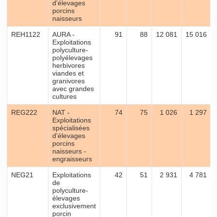
d'élevages
porcins
naisseurs
REH1122
AURA -
91
88
12 081
15 016
Exploitations
polyculture-
polyélevages
herbivores
viandes et
granivores
avec grandes
cultures
REG222
NAT -
74
75
1 026
1 297
Exploitations
spécialisées
d'élevages
porcins
naisseurs -
engraisseurs
NEG21
Exploitations
42
51
2 931
4 781
de
polyculture-
élevages
exclusivement
porcin