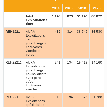
2010
2020
2010
2020
total
1 145
873
91 146
88 872
exploitations
dont
REH1221
AURA -
432
314
38 749
36 530
Exploitations
de
polyélevages
herbivores
viandes et
porcs
REH22211
AURA -
241
134
19 419
14 160
Exploitations
polyélevage
bovins laitiers
avec porc
et/ou
herbivores
viandes
REG221
NAT -
112
94
1 373
1 788
Exploitations
spécialisées