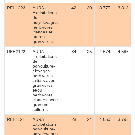
REH1223
AURA -
42
30
3 775
3 318
Exploitations
de
polyélevages
herbivores
viandes et
autres
granivores
REH2122
AURA -
34
25
4 674
4 586
Exploitations
de
polyculture-
élevages
herbivores
laitiers avec
granivores
et/ou
herbivores
viandes avec
grandes
cultures
REH1121
AURA -
28
24
4 050
3 798
Exploitations
polyculture-
polyélevages