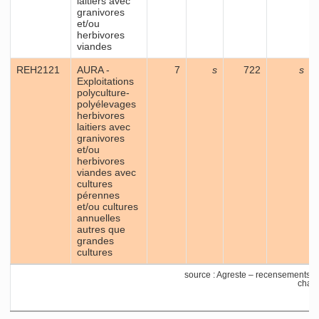
laitiers avec
granivores
et/ou
herbivores
viandes
REH2121
AURA -
7
s
722
s
Exploitations
polyculture-
polyélevages
herbivores
laitiers avec
granivores
et/ou
herbivores
viandes avec
cultures
pérennes
et/ou cultures
annuelles
autres que
grandes
cultures
source : Agreste – recensements 
champ