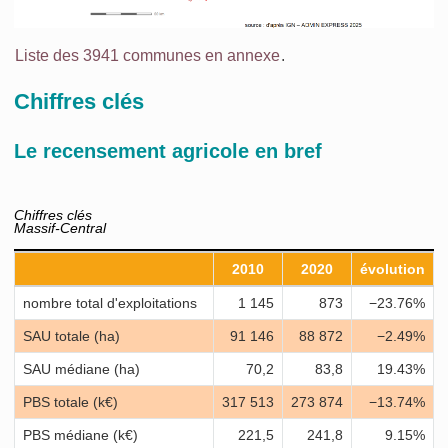
Liste des 3941 communes en annexe
.
Chiffres clés
Le recensement agricole en bref
Chiffres clés
Massif-Central
2010
2020
évolution
nombre total d'exploitations
1 145
873
−23.76%
SAU totale (ha)
91 146
88 872
−2.49%
SAU médiane (ha)
70,2
83,8
19.43%
PBS totale (k€)
317 513
273 874
−13.74%
PBS médiane (k€)
221,5
241,8
9.15%