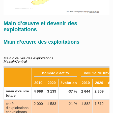
Main d’œuvre et devenir des
exploitations
Main d’œuvre des exploitations
Main d'œuvre des exploitations
Massif-Central
nombre d'actifs
volume de travai
2010
2020
évolution
2010
2020
év
main d'œuvre
4 968
3 139
-37 %
2 644
2 309
1
totale
chefs
2 000
1 583
-21 %
1 882
1 512
d'exploitations,
coexploitants