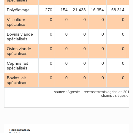
Polyélevage
270
154
21 433
16 354
68 314
Viticulture
0
0
0
0
0
spécialisé
Bovins viande
0
0
0
0
0
spécialisés
Ovins viande
0
0
0
0
0
spécialisés
Caprins lait
0
0
0
0
0
spécialisés
Bovins lait
0
0
0
0
0
spécialisés
source : Agreste – recensements agricoles 201
champ : sièges dans 