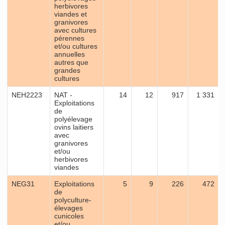
herbivores
viandes et
granivores
avec cultures
pérennes
et/ou cultures
annuelles
autres que
grandes
cultures
NEH2223
NAT -
14
12
917
1 331
Exploitations
de
polyélevage
ovins laitiers
avec
granivores
et/ou
herbivores
viandes
NEG31
Exploitations
5
9
226
472
de
polyculture-
élevages
cunicoles
et/ou