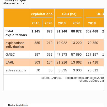
Statut juridique
Massif-Central
exploitations
SAU (ha)
UGB
2010
2020
2010
2020
2010
2
total
1 145
873
91 146
88 872
302 468
26
exploitations
exploitations
385
219
19 022
13 220
70 350
4
individuelles
GAEC
387
385
47 373
57 890
127 187
13
EARL
303
184
21 216
13 862
79 418
5
autres statuts
70
85
3 535
3 900
25 513
3
source : Agreste – recensements agricoles 2010 
champ : sièges dans le