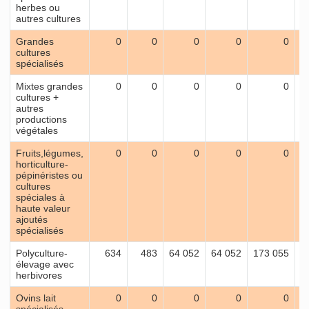
herbes ou
autres cultures
Grandes
0
0
0
0
0
cultures
spécialisés
Mixtes grandes
0
0
0
0
0
cultures +
autres
productions
végétales
Fruits,légumes,
0
0
0
0
0
horticulture-
pépinéristes ou
cultures
spéciales à
haute valeur
ajoutés
spécialisés
Polyculture-
634
483
64 052
64 052
173 055
1
élevage avec
herbivores
Ovins lait
0
0
0
0
0
spécialisés