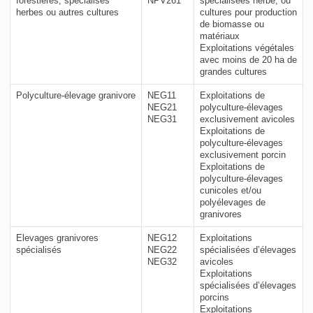
forestières, spécialisés
NPV261
spécialisées herbe, ou
herbes ou autres cultures
cultures pour production
de biomasse ou
matériaux
Exploitations végétales
avec moins de 20 ha de
grandes cultures
Polyculture-élevage granivore
NEG11
Exploitations de
NEG21
polyculture-élevages
NEG31
exclusivement avicoles
Exploitations de
polyculture-élevages
exclusivement porcin
Exploitations de
polyculture-élevages
cunicoles et/ou
polyélevages de
granivores
Elevages granivores
NEG12
Exploitations
spécialisés
NEG22
spécialisées d’élevages
NEG32
avicoles
Exploitations
spécialisées d’élevages
porcins
Exploitations