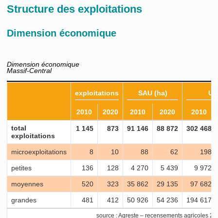
Structure des exploitations
Dimension économique
Dimension économique
Massif-Central
exploitations
SAU (ha)
U
2010
2020
2010
2020
2010
total
1 145
873
91 146
88 872
302 468
exploitations
microexploitations
8
10
88
62
198
petites
136
128
4 270
5 439
9 972
moyennes
520
323
35 862
29 135
97 682
grandes
481
412
50 926
54 236
194 617
source : Agreste – recensements agricoles 2