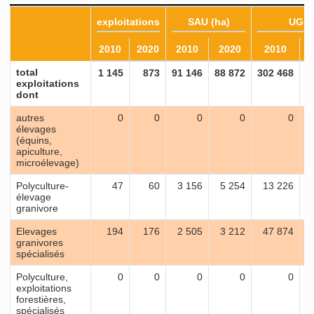
exploitations
SAU (ha)
UGB
2010
2020
2010
2020
2010
total
1 145
873
91 146
88 872
302 468
2
exploitations
dont
autres
0
0
0
0
0
élevages
(équins,
apiculture,
microélevage)
Polyculture-
47
60
3 156
5 254
13 226
élevage
granivore
Elevages
194
176
2 505
3 212
47 874
granivores
spécialisés
Polyculture,
0
0
0
0
0
exploitations
forestières,
spécialisés