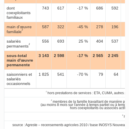
dont
743
617
-17 %
686
592
coexploitants
familiaux
main d'œuvre
587
322
-45 %
278
196
2
familiale
salariés
556
693
25 %
404
537
3
permanents
sous-total
3 143
2 598
-17 %
2 565
2 245
main d'œuvre
permanente
saisonniers et
1 825
541
-70 %
79
64
salariés
occasionnels
1
hors prestations de services : ETA, CUMA, autres pr
2
membres de la famille travaillant de manière pe
(au moins 8 mois sur l'année à temps partiel ou à temps
hors coexploitants ou associés actifs 
3
hor
source : Agreste – recensements agricoles 2010 / base INOSYS Nouveau r