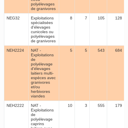
polyélevages
de granivores
NEG32
Exploitations
8
7
105
128
spécialisées
d'élevages
cunicoles ou
polyélevages
de granivores
NEH2224
NAT -
5
5
543
684
Exploitations
de
polyélevage
d'élevages
laitiers multi-
espèces avec
granivores
et/ou
herbivores
viandes
NEH2222
NAT -
10
3
555
179
Exploitations
de
polyélevage
caprins