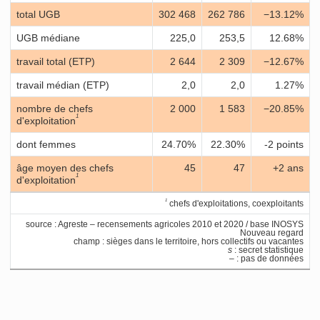
total UGB
302 468
262 786
−13.12%
UGB médiane
225,0
253,5
12.68%
travail total (ETP)
2 644
2 309
−12.67%
travail médian (ETP)
2,0
2,0
1.27%
nombre de chefs
2 000
1 583
−20.85%
1
d'exploitation
dont femmes
24.70%
22.30%
-2 points
âge moyen des chefs
45
47
+2 ans
1
d'exploitation
1
chefs d'exploitations, coexploitants
source : Agreste – recensements agricoles 2010 et 2020 / base INOSYS
Nouveau regard
champ : sièges dans le territoire, hors collectifs ou vacantes
s
: secret statistique
– : pas de données