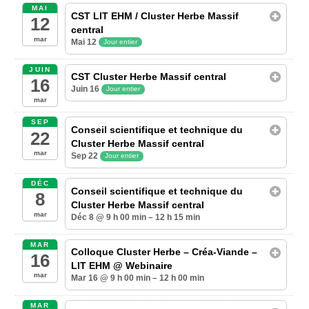
MAI
CST LIT EHM / Cluster Herbe Massif
12
central
mar
Mai 12
Jour entier
JUIN
CST Cluster Herbe Massif central
16
Juin 16
Jour entier
mar
SEP
Conseil scientifique et technique du
22
Cluster Herbe Massif central
mar
Sep 22
Jour entier
DÉC
Conseil scientifique et technique du
8
Cluster Herbe Massif central
mar
Déc 8 @ 9 h 00 min – 12 h 15 min
MAR
Colloque Cluster Herbe – Créa-Viande –
16
LIT EHM
@ Webinaire
mar
Mar 16 @ 9 h 00 min – 12 h 00 min
MAR