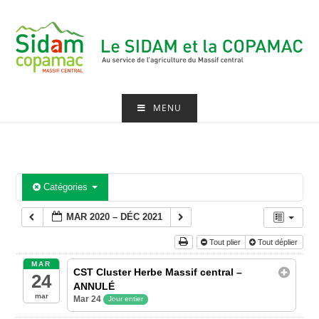
Skip
to
content
MENU
Catégories
MAR 2020 – DÉC 2021
Tout plier
Tout déplier
MAR
CST Cluster Herbe Massif central –
24
ANNULÉ
mar
Mar 24
Jour entier