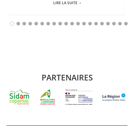
r
LIRE LA SUITE
jet
dé
PARTENAIRES