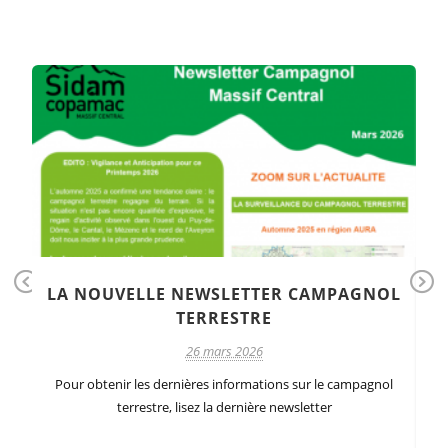
LA NOUVELLE NEWSLETTER CAMPAGNOL
Pr
Ne
!
TERRESTRE
ev
xt
26 mars 2026
io
us
e
Pour obtenir les dernières informations sur le campagnol
terrestre, lisez la dernière newsletter