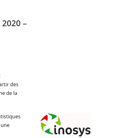
 2020 –
t
artir des
he de la
atistiques
t une