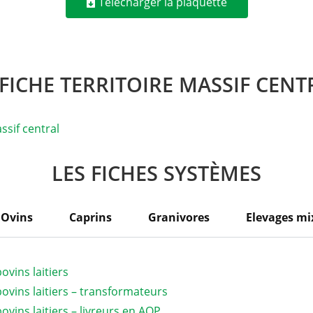
Télécharger la plaquette
 FICHE TERRITOIRE MASSIF CENT
ssif central
LES FICHES SYSTÈMES
Ovins
Caprins
Granivores
Elevages mi
ovins laitiers
bovins laitiers – transformateurs
ovins laitiers – livreurs en AOP