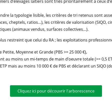
teliers d’élevages laitiers sont triés prioritairement à ceux 
ndre la typologie lisible, les critères de tri retenus sont as
urfaces, cheptels, ratios…), les critères de valorisation (SIQO, 
atiques (animaux vendus, surfaces collectives…).
s restreint que celui du RA ; les exploitations professionne
 Petite, Moyenne et Grande (PBS >= 25 000 €),
ant au moins un mi-temps de main d’oeuvre totale (>= 0,5 ET
 ETP mais au moins 10 000 € de PBS et déclarant un SIQO (do
Cliquez ici pour découvrir l'arborescence