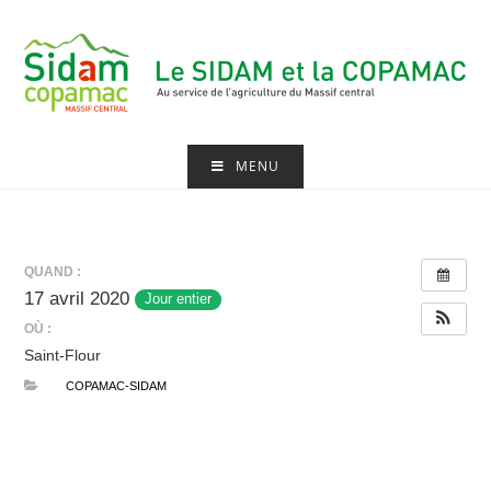
Skip
to
content
MENU
QUAND :
17 avril 2020
Jour entier
OÙ :
Saint-Flour
COPAMAC-SIDAM