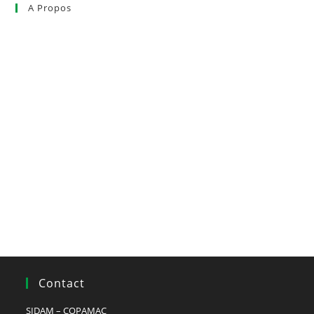
A Propos
Le SIDAM et la COPAMAC
Actualités
Nos projets
Observatoire et prospective
Cluster Herbe
Recrutement
Contact
SIDAM – COPAMAC