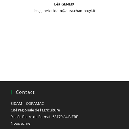
Léa GENEIX
lea.geneix.sidam@aura.chambagri.fr
Contact
SIDAM – COPAMAC
Cité régionale de l’agriculture
9 allée Pierre de Fermat, 63170 AUBIERE
Nous écrire