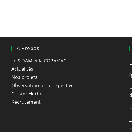
A Propos
Le SIDAM et la COPAMAC
L
Actualités
(
Nos projets
Observatoire et prospective
U
Cluster Herbe
d
Recrutement
L
s