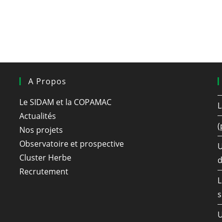
A Propos
Le SIDAM et la COPAMAC
L
Actualités
(
Nos projets
Observatoire et prospective
U
Cluster Herbe
d
Recrutement
L
s