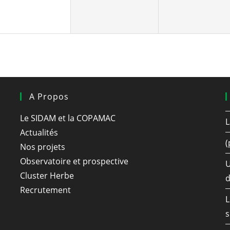
A Propos
Le SIDAM et la COPAMAC
L
Actualités
(
Nos projets
Observatoire et prospective
U
Cluster Herbe
d
Recrutement
L
s