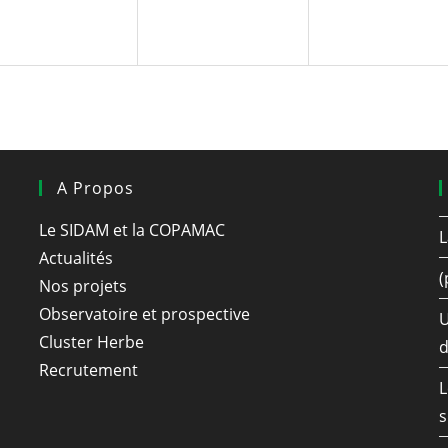
A Propos
Le SIDAM et la COPAMAC
L
Actualités
(
Nos projets
Observatoire et prospective
U
Cluster Herbe
d
Recrutement
L
s