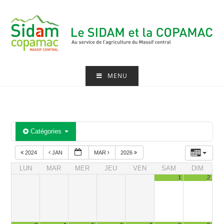
Skip
to
content
MENU
Catégories
2024
JAN
MAR
2026
LUN
MAR
MER
JEU
VEN
SAM
DIM
1
2