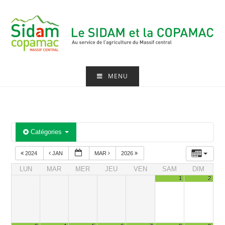
Skip
to
content
MENU
Catégories
2024
JAN
MAR
2026
LUN
MAR
MER
JEU
VEN
SAM
DIM
1
2