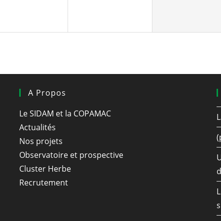
A Propos
Le SIDAM et la COPAMAC
L
Actualités
(
Nos projets
Observatoire et prospective
U
Cluster Herbe
d
Recrutement
L
s