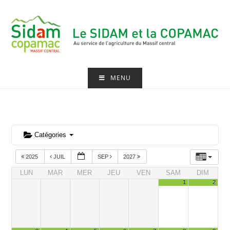
Skip
to
content
MENU
Catégories
2025
JUIL
SEP
2027
LUN
MAR
MER
JEU
VEN
SAM
DIM
1
2