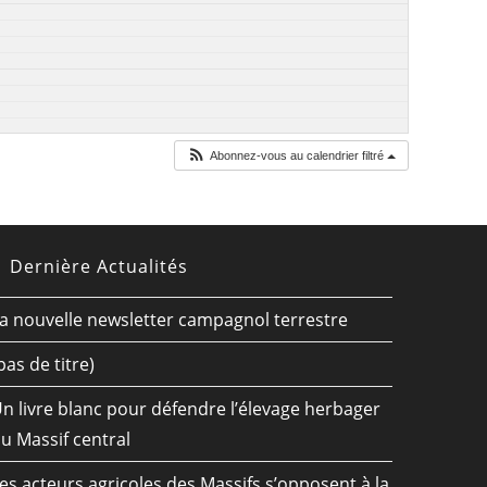
Abonnez-vous au calendrier filtré
Dernière Actualités
a nouvelle newsletter campagnol terrestre
pas de titre)
n livre blanc pour défendre l’élevage herbager
u Massif central
es acteurs agricoles des Massifs s’opposent à la