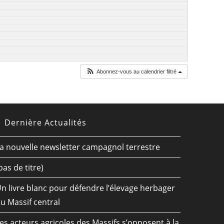
Abonnez-vous au calendrier filtré
Dernière Actualités
a nouvelle newsletter campagnol terrestre
pas de titre)
n livre blanc pour défendre l’élevage herbager
u Massif central
es acteurs agricoles des Massifs s’opposent à la