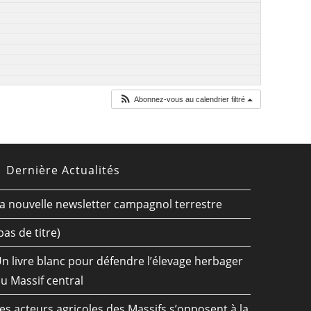
Abonnez-vous au calendrier filtré
Dernière Actualités
a nouvelle newsletter campagnol terrestre
pas de titre)
n livre blanc pour défendre l’élevage herbager
u Massif central
es acteurs agricoles des Massifs s’opposent à la