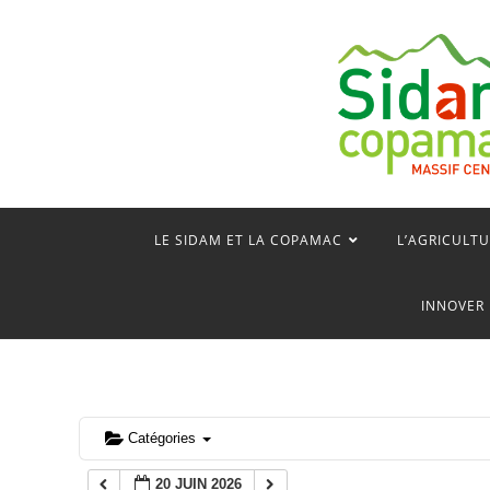
Skip
to
0 h 00 min
content
1 h 00 min
2 h 00 min
3 h 00 min
LE SIDAM ET LA COPAMAC
L’AGRICULTU
4 h 00 min
INNOVER 
5 h 00 min
6 h 00 min
Catégories
20 JUIN 2026