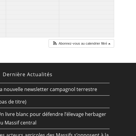
Abonnez-vous au calendrier filtré
Dernière Actualités
a nouvelle newsletter campagnol terrestre
pas de titre)
n livre blanc pour défendre l’élevage herbager
u Massif central
es acteurs agricoles des Massifs s’opposent à la