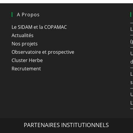
A Propos
Le SIDAM et la COPAMAC
L
Actualités
(
Nos projets
Observatoire et prospective
U
Cluster Herbe
d
Recrutement
L
s
L
PARTENAIRES INSTITUTIONNELS