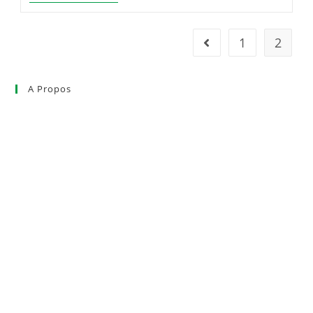
MC
Relief_depart
1
2
Go to the previous pag
A Propos
Le SIDAM et la COPAMAC
Actualités
Nos projets
Observatoire et prospective
Cluster Herbe
Recrutement