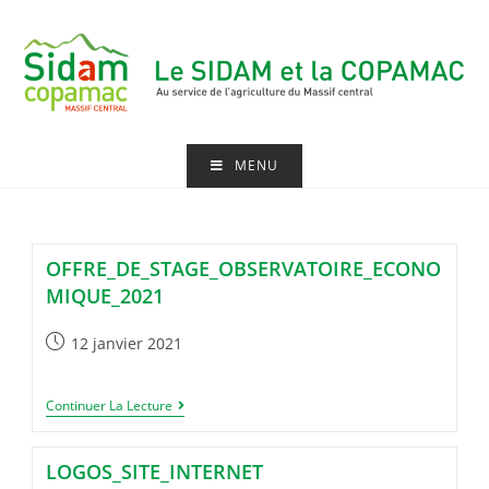
Skip
to
content
MENU
OFFRE_DE_STAGE_OBSERVATOIRE_ECONO
MIQUE_2021
Publication
12 janvier 2021
publiée :
Offre_de_stage_observatoire_economique_
Continuer La Lecture
LOGOS_SITE_INTERNET