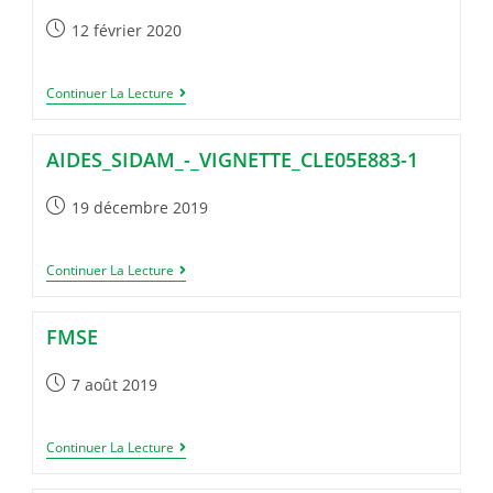
Publication
12 février 2020
publiée :
Logos_site_Internet
Continuer La Lecture
AIDES_SIDAM_-_VIGNETTE_CLE05E883-1
Publication
19 décembre 2019
publiée :
Aides_sidam_-
Continuer La Lecture
_vignette_cle05e883-
1
FMSE
Publication
7 août 2019
publiée :
Fmse
Continuer La Lecture