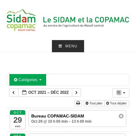
Skip
to
content
MENU
Catégories
OCT 2021 – DÉC 2022
Tout plier
Tout déplier
OCT
Bureau COPAMAC-SIDAM
29
Oct 29 @ 10 h 00 min – 13 h 00 min
ven
DÉC