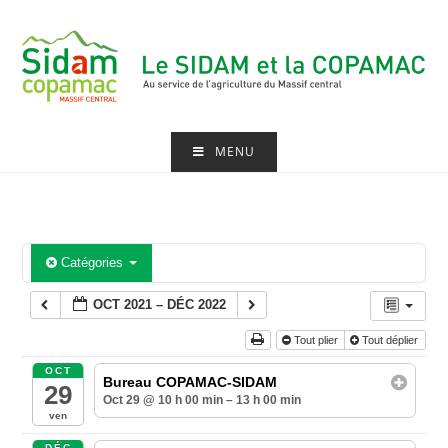
Skip
to
content
MENU
Catégories
OCT 2021 – DÉC 2022
Tout plier
Tout déplier
OCT
Bureau COPAMAC-SIDAM
29
Oct 29 @ 10 h 00 min – 13 h 00 min
ven
DÉC