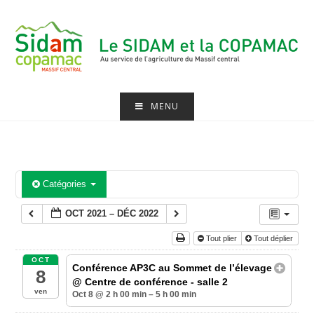
Skip
to
content
MENU
Catégories
OCT 2021 – DÉC 2022
Tout plier
Tout déplier
OCT
Conférence AP3C au Sommet de l’élevage
8
@ Centre de conférence - salle 2
ven
Oct 8 @ 2 h 00 min – 5 h 00 min