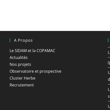
A Propos
Le SIDAM et la COPAMAC
L
Actualités
(
Nos projets
Observatoire et prospective
U
Cluster Herbe
d
Recrutement
L
s