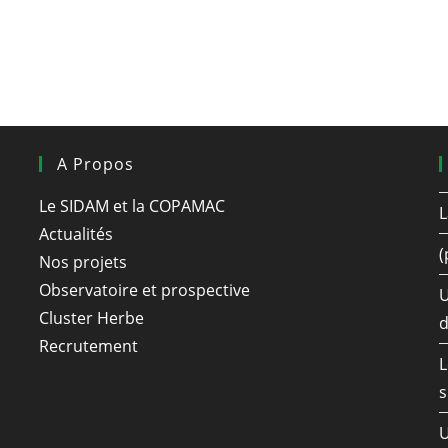
A Propos
Le SIDAM et la COPAMAC
L
Actualités
(
Nos projets
Observatoire et prospective
U
Cluster Herbe
d
Recrutement
L
s