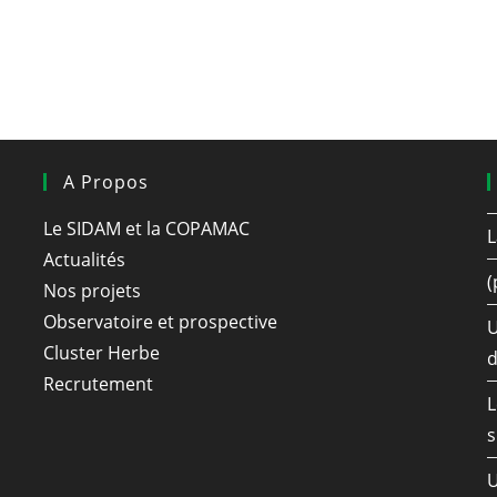
A Propos
Le SIDAM et la COPAMAC
L
Actualités
(
Nos projets
Observatoire et prospective
U
Cluster Herbe
d
Recrutement
L
s