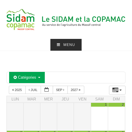
Skip
to
content
MENU
Catégories
2025
JUIL
SEP
2027
LUN
MAR
MER
JEU
VEN
SAM
DIM
1
2