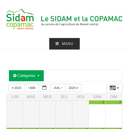
Skip
to
content
MENU
Catégories
2023
MAI
JUIL
2025
LUN
MAR
MER
JEU
VEN
SAM
DIM
1
2