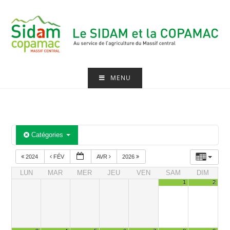
Skip
to
content
MENU
Catégories
2024
FÉV
AVR
2026
LUN
MAR
MER
JEU
VEN
SAM
DIM
1
2