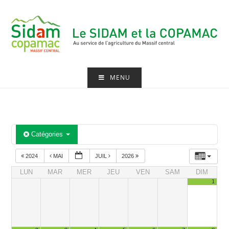
Skip
to
content
MENU
Catégories
2024
MAI
JUIL
2026
LUN
MAR
MER
JEU
VEN
SAM
DIM
1