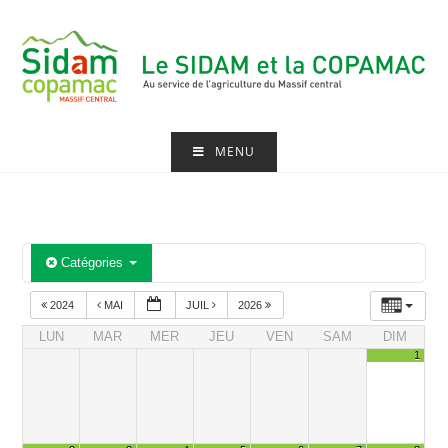
Skip
to
content
MENU
Catégories
2024
MAI
JUIL
2026
LUN
MAR
MER
JEU
VEN
SAM
DIM
1