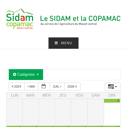
Skip
to
content
MENU
Catégories
2024
MAI
JUIL
2026
LUN
MAR
MER
JEU
VEN
SAM
DIM
1