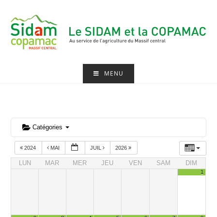
Skip
to
content
MENU
Catégories
2024
MAI
JUIL
2026
LUN
MAR
MER
JEU
VEN
SAM
DIM
1