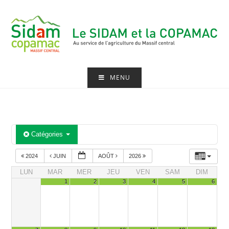
Skip
to
content
MENU
Catégories
2024
JUIN
AOÛT
2026
LUN
MAR
MER
JEU
VEN
SAM
DIM
1
2
3
4
5
6