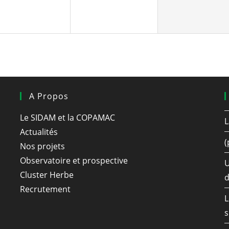
A Propos
Le SIDAM et la COPAMAC
L
Actualités
(
Nos projets
Observatoire et prospective
U
Cluster Herbe
d
Recrutement
L
s