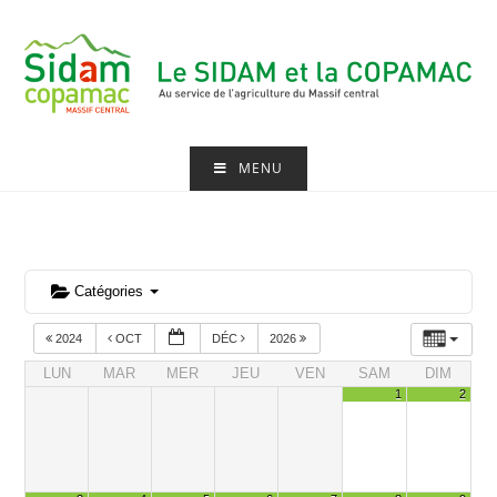
Skip
to
content
MENU
Catégories
2024
OCT
DÉC
2026
LUN
MAR
MER
JEU
VEN
SAM
DIM
1
2