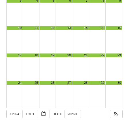
3
4
5
6
7
8
9
10
11
12
13
14
15
16
17
18
19
20
21
22
23
24
25
26
27
28
29
30
2024
OCT
DÉC
2026