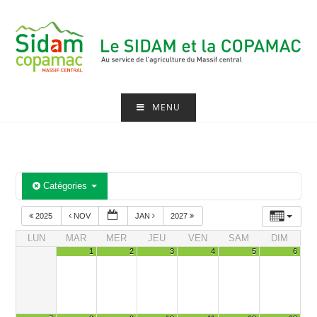
Skip
to
content
MENU
Catégories
2025
NOV
JAN
2027
LUN
MAR
MER
JEU
VEN
SAM
DIM
1
2
3
4
5
6