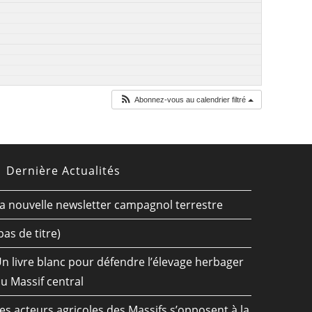
Abonnez-vous au calendrier filtré
Dernière Actualités
a nouvelle newsletter campagnol terrestre
pas de titre)
n livre blanc pour défendre l’élevage herbager
u Massif central
es acteurs agricoles des Massifs s’opposent à la