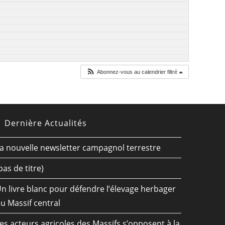
Abonnez-vous au calendrier filtré
Dernière Actualités
a nouvelle newsletter campagnol terrestre
pas de titre)
n livre blanc pour défendre l’élevage herbager
u Massif central
es acteurs agricoles des Massifs s’opposent à la